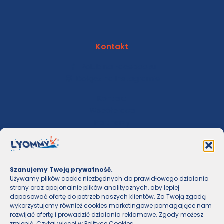
Kontakt
Polub na Facebooku
Dołącz na Instagramie
Kontakt
Współpraca
Partnerzy
Szanujemy Twoją prywatność.
Używamy plików cookie niezbędnych do prawidłowego działania
strony oraz opcjonalnie plików analitycznych, aby lepiej
dopasować ofertę do potrzeb naszych klientów. Za Twoją zgodą
© 2026 Lyommy | All Rights Reserved
wykorzystujemy również cookies marketingowe pomagające nam
rozwijać ofertę i prowadzić działania reklamowe. Zgody możesz
zmienić. Czytaj więcej w
Polityce Cookies
.