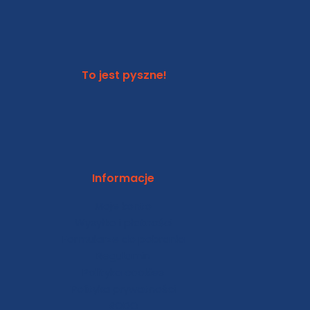
To jest pyszne!
Informacje
Moje konto
Wysyłka i płatności
Formularze do pobrania
Regulamin
Polityka cookies
Polityka prywatności
RODO