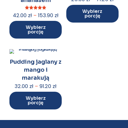
ananasem
5.00
na 5
Wybierz
Oceniono
42.00
zł
–
153.90
zł
porcję
5.00
na 5
Wybierz
porcję
Pudding jaglany z
mango i
marakują
32.00
zł
–
91.20
zł
Wybierz
porcję