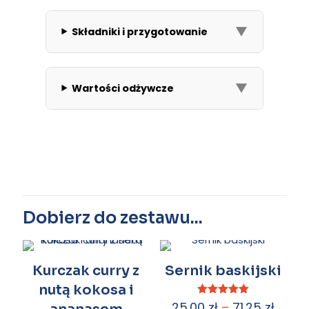
▼
Składniki i przygotowanie
▼
Wartości odżywcze
Może spodoba się również…
Kurczak curry z
Sernik baskijski
nutą kokosa i
Oceniono
25.00
zł
–
71.25
zł