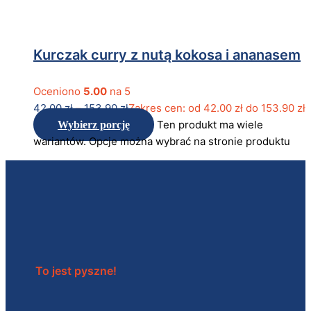
Kurczak curry z nutą kokosa i ananasem
Oceniono
5.00
na 5
42.00
zł
–
153.90
zł
Zakres cen: od 42.00 zł do 153.90 zł
Ten produkt ma wiele
Wybierz porcję
wariantów. Opcje można wybrać na stronie produktu
To jest pyszne!