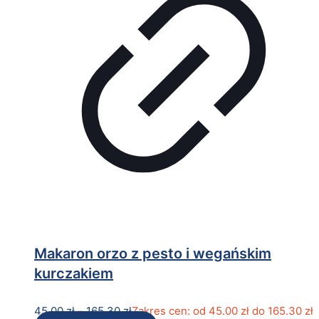
Makaron orzo z pesto i wegańskim
kurczakiem
45.00
zł
–
165.30
zł
Zakres cen: od 45.00 zł do 165.30 zł