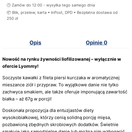
🕒 Zamów do 12:00 - wysyłka tego samego dnia
📦 Blik, przelew, karta • InPost, DPD • Bezpłatna dostawa od
250 zł
Opis
Opinie
0
Nowość na rynku żywności liofilizowanej – wyłącznie w
ofercie Lyommy!
Soczyste kawałki z fileta piersi kurczaka w aromatycznej
mieszance ziół i przypraw. To wyjątkowe danie nie tylko
zachwyca smakiem, ale także oferuje imponującą zawartość
białka – aż 67g w porcji!
Doskonała propozycja dla entuzjastów diety
wysokobiałkowej, którzy cenią solidną porcję mięsa,
pozbawioną zbędnych skrobiowych dodatków. Świetnie
smakuje jako samodzielne danie lub można nim wzbogacić