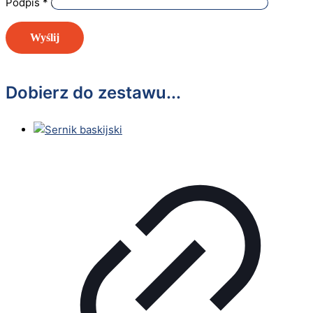
Podpis
*
Może spodoba się również…