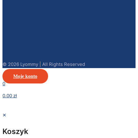
Dołącz na Instagramie
Kontakt
Współpraca
Partnerzy
© 2026 Lyommy | All Rights Reserved
Moje konto
0
0.00 zł
✕
Koszyk