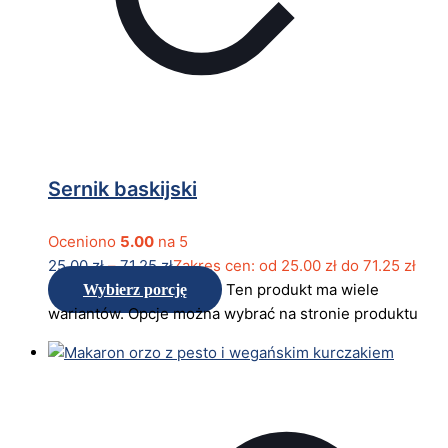
Sernik baskijski
Oceniono
5.00
na 5
25.00
zł
–
71.25
zł
Zakres cen: od 25.00 zł do 71.25 zł
Ten produkt ma wiele
Wybierz porcję
wariantów. Opcje można wybrać na stronie produktu