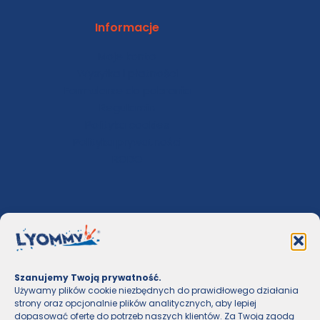
Informacje
Moje konto
Wysyłka i płatności
Formularze do pobrania
Regulamin
Polityka cookies
Polityka prywatności
RODO
Kontakt
Polub na Facebooku
Dołącz na Instagramie
Szanujemy Twoją prywatność.
Używamy plików cookie niezbędnych do prawidłowego działania
Kontakt
strony oraz opcjonalnie plików analitycznych, aby lepiej
dopasować ofertę do potrzeb naszych klientów. Za Twoją zgodą