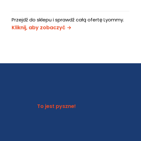
wiele
ma
153.90 zł
wariantów.
wiele
Opcje
wariantów.
Przejdź do sklepu i sprawdź całą ofertę Lyommy.
można
Opcje
Kliknij, aby zobaczyć →
wybrać
można
na
wybrać
stronie
na
produktu
stronie
produktu
To jest pyszne!