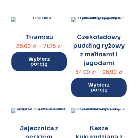
Tiramisu
Czekoladowy
Zakres
pudding ryżowy
25.00
zł
–
71.25
zł
cen:
z malinami i
Wybierz
od
jagodami
porcję
Ten
25.00 zł
Zakre
34.00
zł
–
96.90
zł
produkt
do
cen:
ma
71.25 zł
Wybierz
od
wiele
porcję
Ten
34.00 
wariantów.
produkt
do
Opcje
ma
96.90 
można
wiele
wybrać
wariantów.
na
Opcje
Jajecznica z
Kasza
stronie
można
serkiem
kukurydziana z