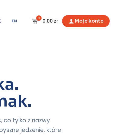
0
0.00 zł
Ξ
Moje konto
EN
ka.
mak.
, co tylko z nazwy
yszne jedzenie, które