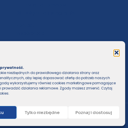
Polub na Facebooku
Dołącz na Instagramie
Kontakt
Współpraca
Partnerzy
 prywatność.
kie niezbędnych do prawidłowego działania strony oraz
analitycznych, aby lepiej dopasować ofertę do potrzeb naszych
 zgodą wykorzystujemy również cookies marketingowe pomagające
 i prowadzić działania reklamowe. Zgody możesz zmienić. Czytaj
okies
.
ku
Tylko niezbędne
Poznaj i dostosuj