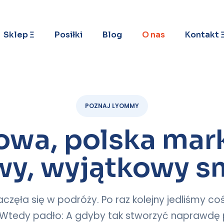
Sklep Ξ
Posiłki
Blog
O nas
Kontakt 
POZNAJ LYOMMY
wa, polska mar
y, wyjątkowy s
aczęła się w podróży. Po raz kolejny jedliśmy coś
Wtedy padło: A gdyby tak stworzyć naprawdę p