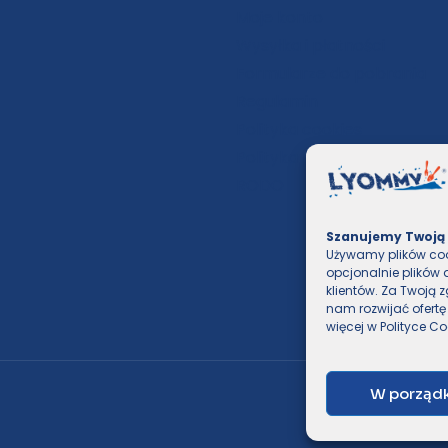
Moje konto
Wysyłka i płatności
Formularze do pobrania
Regulamin
Polityka cookies
Polityka prywatności
RODO
Szanujemy Twoją
Używamy plików coo
opcjonalnie plików 
klientów. Za Twoją
nam rozwijać ofertę
więcej w
Polityce Co
W porząd