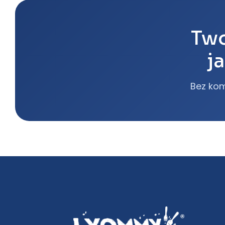
Two
j
Bez kom