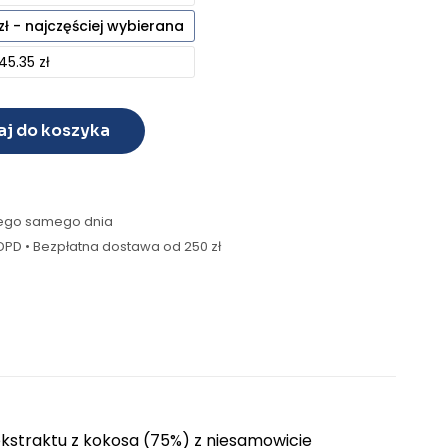
zł - najczęściej wybierana
45.35 zł
j do koszyka
 tego samego dnia
t, DPD • Bezpłatna dostawa od 250 zł
ekstraktu z kokosa (75%) z niesamowicie