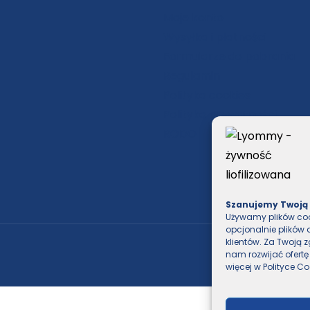
Moje konto
Wysyłka i płatności
Formularze do pobrania
Regulamin
Polityka cookies
Polityka prywatności
RODO
Szanujemy Twoją
Używamy plików coo
opcjonalnie plików 
klientów. Za Twoją
nam rozwijać ofertę
więcej w
Polityce Co