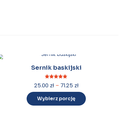
Sernik baskijski
Oceniono
25.00
zł
–
71.25
zł
5.00
na 5
Wybierz porcję