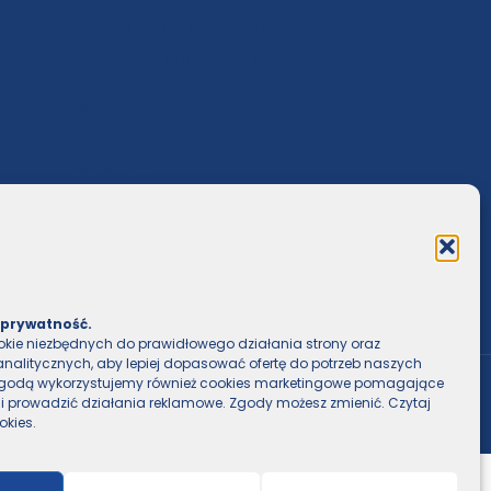
Polub na Facebooku
Dołącz na Instagramie
Kontakt
Współpraca
Partnerzy
 prywatność.
kie niezbędnych do prawidłowego działania strony oraz
analitycznych, aby lepiej dopasować ofertę do potrzeb naszych
 zgodą wykorzystujemy również cookies marketingowe pomagające
 i prowadzić działania reklamowe. Zgody możesz zmienić. Czytaj
okies
.