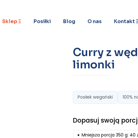
Sklep Ξ
Posiłki
Blog
O nas
Kontakt 
Curry z węd
limonki
Posiłek wegański
100% n
➧ Mniejsza porcja 350 g: 40 