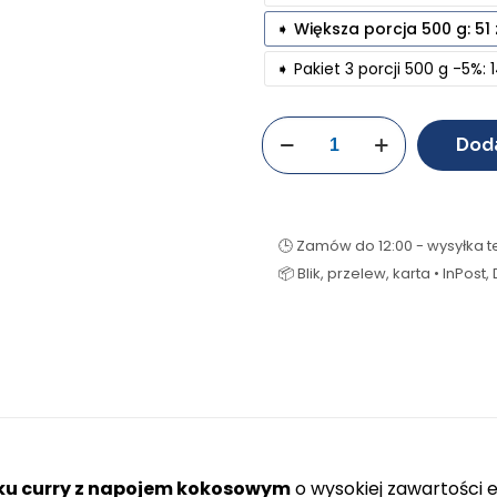
➧ Większa porcja 500 g: 51 
➧ Pakiet 3 porcji 500 g -5%: 1
Doda
🕒 Zamów do 12:00 - wysyłka
📦 Blik, przelew, karta • InPos
ku curry z napojem kokosowym
o wysokiej zawartości 