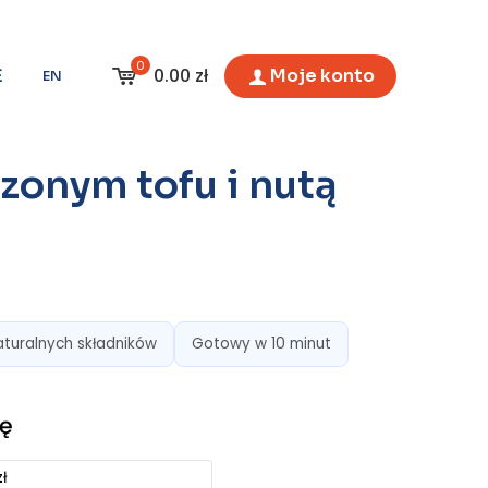
0
0.00 zł
Ξ
Moje konto
EN
zonym tofu i nutą
aturalnych składników
Gotowy w 10 minut
zł